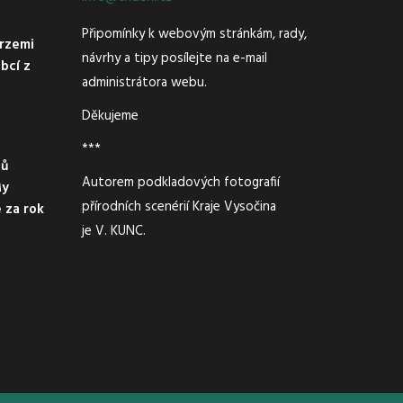
Připomínky k webovým stránkám, rady,
urzemi
návrhy a tipy posílejte na e-mail
bcí z
administrátora webu.
Děkujeme
***
zů
Autorem podkladových fotografií
My
přírodních scenérií Kraje Vysočina
e za rok
je V. KUNC.