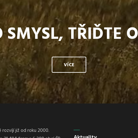
 SMYSL, TŘIĎTE 
VÍCE
rozvíjí již od roku 2000.
Aktuality