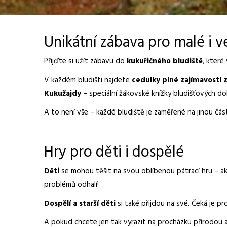
Unikátní zábava pro malé i v
Přijďte si užít zábavu do
kukuřičného bludiště
, které
V každém bludišti najdete
cedulky plné zajímavostí z
Kukužajdy
– speciální žákovské knížky bludišťových d
A to není vše – každé bludiště je zaměřené na jinou čá
Hry pro děti i dospělé
Děti
se mohou těšit na svou oblíbenou pátrací hru – ale
problémů odhalí!
Dospělí a starší děti
si také přijdou na své. Čeká je pro
A pokud chcete jen tak vyrazit na procházku přírodou a u