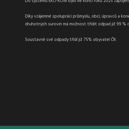
Do systému EKO-KOM bylo ke konci roku 2025 zapojeno 
Díky vzájemné spolupráci průmyslu, obcí, úpravců a ko
druhotných surovin má možnost třídit odpad již 99 % 
Soustavně své odpady třídí již 75% obyvatel ČR.