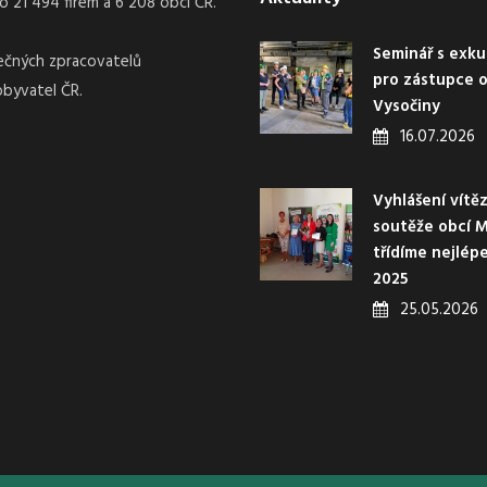
21 494 firem a 6 208 obcí ČR.
Seminář s exk
nečných zpracovatelů
pro zástupce o
obyvatel ČR.
Vysočiny
16.07.2026
Vyhlášení vítě
soutěže obcí 
třídíme nejlép
2025
25.05.2026