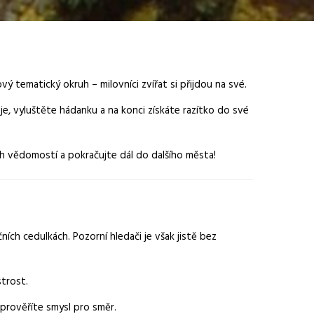
ový tematický okruh – milovníci zvířat si přijdou na své.
 je, vyluštěte hádanku a na konci získáte razítko do své
ch vědomostí a pokračujte dál do dalšího města!
ích cedulkách. Pozorní hledači je však jistě bez
strost.
a prověříte smysl pro směr.