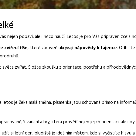
elké
 vás nejen pobaví, ale i něco naučí! Letos je pro Vás připraven zcela n
e zvířecí říše
, které zároveň ukrývají
nápovědy k tajence
. Odhalte
obrodruhů.
st světa zvířat. Složte zkoušku z orientace, postřehu a přírodovědný
 letos je čeká malá změna: písmenka jsou schovaná přímo na informačn
pracovanější varianta hry, která prověří nejen jejich orientaci, ale i by
žít si letní den, bludiště je ideálním místem, kde si vyčistíte hlavu 